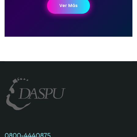
Ver Más
0800-4440875