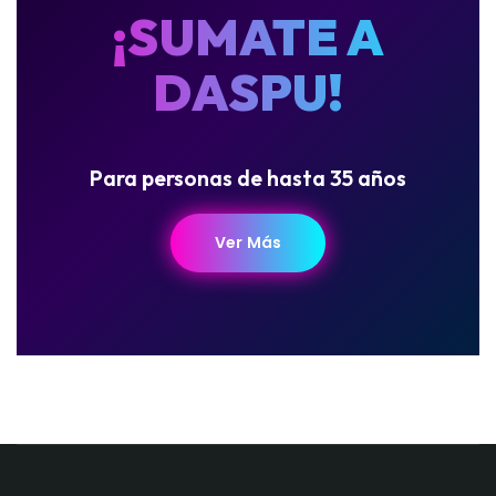
¡SUMATE A
DASPU!
Para personas de hasta 35 años
Ver Más